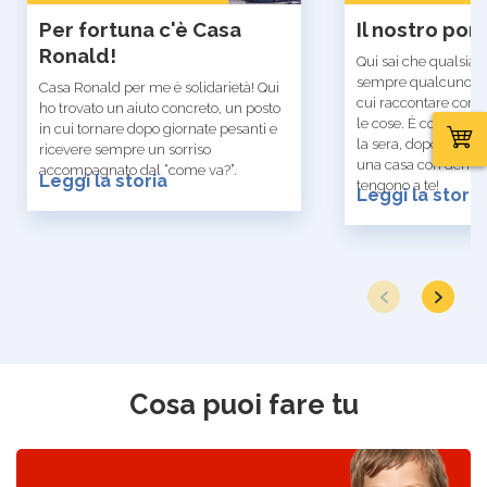
Per fortuna c'è Casa
Il nostro por
Ronald!
Qui sai che qualsias
sempre qualcuno con
Casa Ronald per me è solidarietà! Qui
cui raccontare com
ho trovato un aiuto concreto, un posto
le cose. È come torn
in cui tornare dopo giornate pesanti e
la sera, dopo una gi
ricevere sempre un sorriso
una casa con dentro
accompagnato dal “come va?”.
Leggi la storia
tengono a te!
Leggi la storia
Cosa puoi fare tu
Scopri come donare