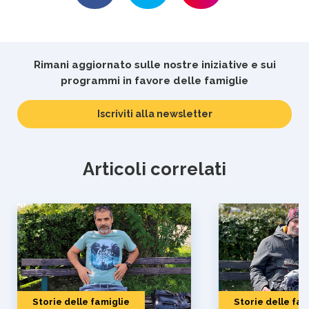
Rimani aggiornato sulle nostre iniziative e sui
programmi in favore delle famiglie
Inserisci
Iscriviti alla newsletter
la
tua
email
Articoli correlati
Storie delle famiglie
Storie delle fam