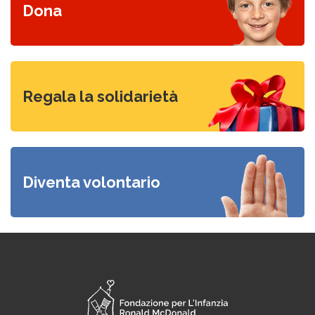
Dona
Visita il nostro mercatino
Regala la solidarietà
Candidati
Diventa volontario