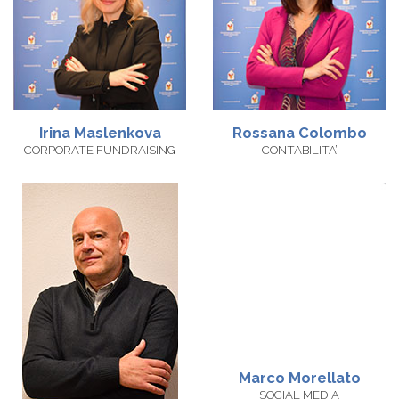
Irina
Maslenkova
Rossana
Colombo
CORPORATE FUNDRAISING
CONTABILITA’
Marco Morellato
SOCIAL MEDIA