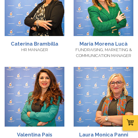
Caterina Brambilla
Maria Morena
Lucà
HR MANAGER
FUNDRAISING, MARKETING &
COMMUNICATION MANAGER
Valentina Pais
Laura Monica
Panni