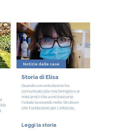
Notizie dalle case
Storia di Elisa
Quando con entusiasmo ho
comunicato alla mia famiglia e ai
miei amici che avrei trascorso
a
l'estate lavorando nelle Strutture
Kids
che Fondazione per L’Infanzia
a
Ronald McDonald ha realizzato sul
territorio nazionale, ho letto sorpresa
Leggi la storia
e stupore nei loro occhi