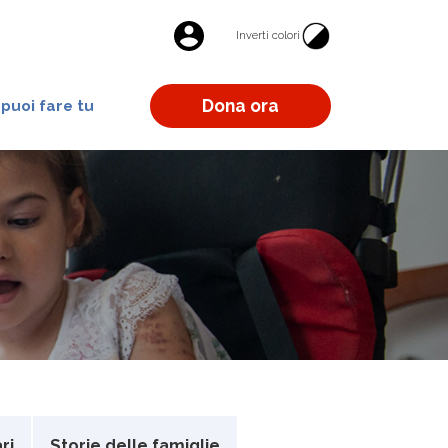
Inverti colori
Dona ora
puoi fare tu
ri
Storie delle famiglie