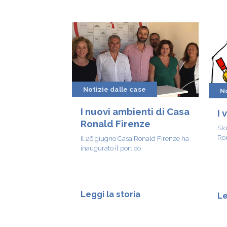
Notizie dalle case
No
I nuovi ambienti di Casa
I 
Ronald Firenze
Sto
Ro
Il 26 giugno Casa Ronald Firenze ha
inaugurato il portico
Leggi la storia
Le