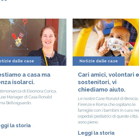
tizie dalle case
Notizie dalle case
estiamo a casa ma
Cari amici, volontari 
nza isolarci.
sostenitori, vi
chiediamo aiuto.
timonianza di Eleonora Corica,
use Manager di Casa Ronald
Le nostre Case Ronald di Brescia,
ma Bellosguardo.
Firenze e Roma che ospitano le
famiglie con i bambini in cura ne
ospedali pediatrici di queste città,
sono piene.
ggi la storia
Leggi la storia