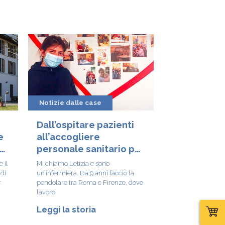
Notizie dalle case
Dall’ospitare pazienti
e
all’accogliere
sa
personale sanitario per
fronteggiare
 il
Mi chiamo Letizia e sono
l’emergenza COVID-19
di
un’infermiera. Da 9 anni faccio la
r
pendolare tra Roma e Firenze, dove
lavoro.
Leggi la storia