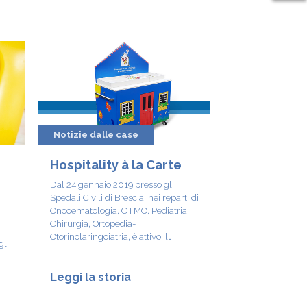
Notizie dalle case
e
Hospitality à la Carte
Dal 24 gennaio 2019 presso gli
Spedali Civili di Brescia, nei reparti di
Oncoematologia, CTMO, Pediatria,
Chirurgia, Ortopedia-
Otorinolaringoiatria, è attivo il
gli
servizio Hospitality à la carte.
Leggi la storia