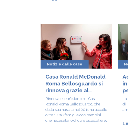
Notizie dalle case
No
Casa Ronald McDonald
Ad
Roma Bellosguardo si
in
rinnova grazie al
p
sostegno di Enel
Rinnovate le 16 stanze di Casa
La 
Cuore!
Ronald Roma Bellosguardo, che
di 
dalla sua nascita nel 2011 ha accolto
ami
oltre 1.400 famiglie con bambini
che necessitano di cure ospedaliere,
Le
grazie al prezioso supporto di Enel