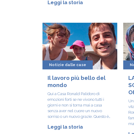
Leggi la storia
Cuore
Notizie dalle case
No
Il lavoro più bello del
LA
mondo
S
O
Qui a Casa Ronald Palidoro di
E
emozioni forti se ne vivono tutti i
Un 
giorni e non si torna mai a casa
I
vit
senza aver nel cuore un nuovo
Rom
D
sorriso o un nuovo grazie. Questo è
fam
veramente il lavoro più bello al
mal
Leggi la storia
Mondo.
Ped
Le