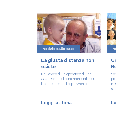
Notizie dalle case
No
La giusta distanza non
Un
esiste
R
Nel lavoro di un operatore di una
Son
Casa Ronald ci sono momenti in cui
pre
il cuore prende il sopravvento.
mis
su
Leggi la storia
Le