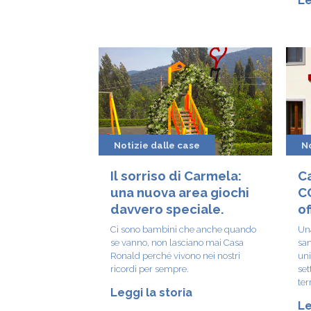
Notizie dalle case
No
Il sorriso di Carmela:
Ca
una nuova area giochi
C
davvero speciale.
of
mi
Ci sono bambini che anche quando
Una
os
se vanno, non lasciano mai Casa
san
Ronald perché vivono nei nostri
uni
ricordi per sempre.
set
terr
Leggi la storia
Le