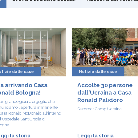
tizie dalle case
Notizie dalle case
a arrivando Casa
Accolte 30 persone
onald Bologna!
dall'Ucraina a Casa
Ronald Palidoro
on grande gioia e orgoglio che
nunciamo l'apertura imminente
Summer Camp Ucraina
Casa Ronald McDonald all'interno
l'Ospedale Sant'Orsola di
ogna.
ggi la storia
Leggi la storia