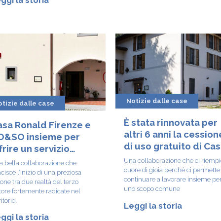
Notizie dalle case
tizie dalle case
È stata rinnovata per
sa Ronald Firenze e
altri 6 anni la cession
O&SO insieme per
di uso gratuito di Ca
frire un servizio
Ronald Brescia
gliore alle famiglie
Una collaborazione che ci riempie
 bella collaborazione che
cuore di gioia perché ci permette 
piti
cisce l’inizio di una preziosa
continuare a lavorare insieme pe
one tra due realtà del terzo
uno scopo comune
tore fortemente radicate nel
itorio.
Leggi la storia
ggi la storia