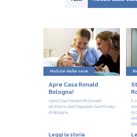
Notizie dalle case
No
Apre Casa Ronald
St
Bologna!
R
Apre Casa Ronald McDonald
È c
all'interno dell'Ospedale Sant'Orsola
an
di Bologna.
di 
del
Bol
Leggi la storia
Le