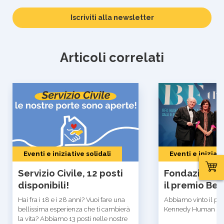
Inserisci
Iscriviti alla newsletter
la
tua
email
Articoli correlati
Eventi e iniziative solidali
Eventi e iniziati
Servizio Civile, 12 posti
Fondazione R
disponibili!
il premio Be
Hai fra i 18 e i 28 anni? Vuoi fare una
Abbiamo vinto il pre
bellissima esperienza che ti cambierà
Kennedy Human Righ
la vita? Abbiamo 13 posti nelle nostre