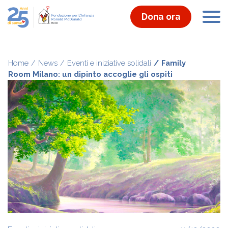
Dona ora
Home
News
Eventi e iniziative solidali
Family
Room Milano: un dipinto accoglie gli ospiti