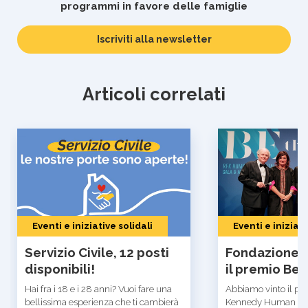
programmi in favore delle famiglie
Inserisci
Iscriviti alla newsletter
la
tua
email
Articoli correlati
Eventi e iniziative solidali
Eventi e iniziati
Servizio Civile, 12 posti
Fondazione R
disponibili!
il premio Be
Hai fra i 18 e i 28 anni? Vuoi fare una
Abbiamo vinto il pre
bellissima esperienza che ti cambierà
Kennedy Human Righ