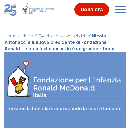
Dona ora
Home
News
Eventi e iniziative solidali
Nicola
Antonacci è il nuovo presidente di Fondazione
Ronald. Il suo più che un inizio è un grande ritorno.