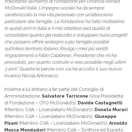
importante all’interno di Fondazione per l’infanzia Ronald
McDonald Italia. L’impegno sociale ha da sempre
caratterizzato la mia vita personale con un’attenzione
particolare alle famiglie. La Fondazione ha fatto moltissimo
in questi anni in Italia e il mio obiettivo sarà quello di
consolidare quanto già realizzato e sviluppare nuovi progetti
che possano offrire sostegno a più famiglie possibili
sull’intero territorio italiano. Rivolgo i miei più sentiti
ringraziamenti a Fabio Calabrese, Presidente che mi ha
preceduto, per quanto costruito e reso possibile negli ultimi
3 anni”.
Queste le parole con cui ha accolto il suo nuovo
incarico Nicola Antonacci.
Insieme a lui entrano a far parte del Consiglio di
Amministrazione:
Salvatore Tarricone
(Vice Presidente
di Fondazione – CFO McDonald’s),
Davide Castagnetti
(Membro CdA – Licenziatario McDonald’s),
Donata Murari
(Membro CdA – Licenziatario McDonald’s),
Giuseppe
Pisani
(Membro CdA – Licenziatario McDonald’s),
Arnoldo
Mosca Mondadori
(Membro CdA – Scrittore ed Esperto